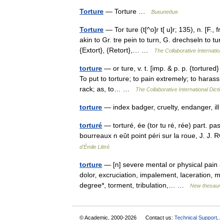
Torture
— Torture …
Википедия
Torture
— Tor ture (t[^o]r t[ u]r; 135), n. [F., f
akin to Gr. tre pein to turn, G. drechseln to t
{Extort}, {Retort},… …
The Collaborative Internatio
torture
— or ture, v. t. [imp. & p. p. {tortured} (
To put to torture; to pain extremely; to harass
rack; as, to… …
The Collaborative International Dict
torture
— index badger, cruelty, endanger, ill u
torturé
— torturé, ée (tor tu ré, rée) part. pa
bourreaux n eût point péri sur la roue, J. J.
d'Émile Littré
torture
— [n] severe mental or physical pain ac
dolor, excruciation, impalement, laceration, m
degree*, torment, tribulation,… …
New thesau
© Academic, 2000-2026
Contact us:
Technical Support
,