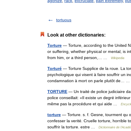
agonize
,
rack
,
excruciate
,
pain extremely
,
put
tortuous
Look at other dictionaries:
Torture
— Torture, according to the United N
or suffering, whether physical or mental, is i
from him, or a third person,… …
Wikipedia
Torturé
— Torture Supplice de la roue. La tor
psychologique qui visent à faire souffrir un 
condamnation à mort on parle plutôt de…
TORTURE
— Un traité de police judiciaire d
police conseillait: «Il existe un degré inférie
même pas la procédure et qui aide …
Encycl
torture
— Torture. s. f. Gesne, tourment qu on 
confesser la verité. Cruelle torture, horrible t
souffrir la torture. estre …
Dictionnaire de l'Acad