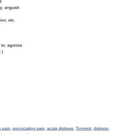
d
y
;
anguish
ion
,
etc
.
to
;
agonize
c
.)
 pain
,
excruciating pain
,
acute distress
,
Torment
,
distress
,