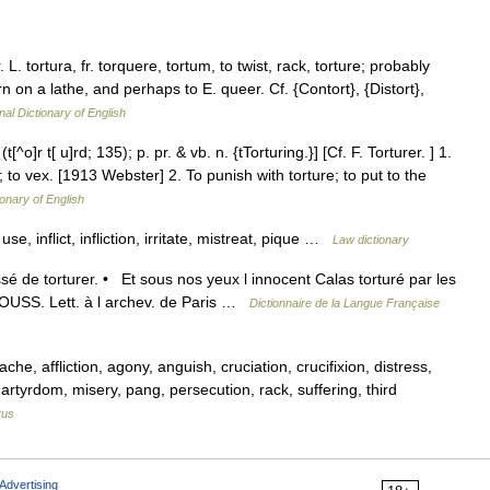
r. L. tortura, fr. torquere, tortum, to twist, rack, torture; probably
urn on a lathe, and perhaps to E. queer. Cf. {Contort}, {Distort},
nal Dictionary of English
t[^o]r t[ u]rd; 135); p. pr. & vb. n. {tTorturing.}] [Cf. F. Torturer. ] 1.
; to vex. [1913 Webster] 2. To punish with torture; to put to the
ionary of English
se, inflict, infliction, irritate, mistreat, pique …
Law dictionary
ssé de torturer. • Et sous nos yeux l innocent Calas torturé par les
 ROUSS. Lett. à l archev. de Paris …
Dictionnaire de la Langue Française
he, affliction, agony, anguish, cruciation, crucifixion, distress,
artyrdom, misery, pang, persecution, rack, suffering, third
rus
Advertising