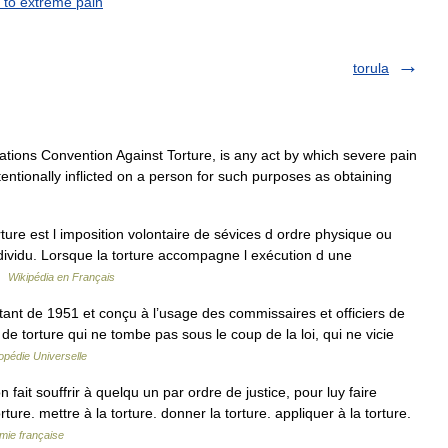
 to extreme pain
torula
ations Convention Against Torture, is any act by which severe pain
ntentionally inflicted on a person for such purposes as obtaining
ture est l imposition volontaire de sévices d ordre physique ou
individu. Lorsque la torture accompagne l exécution d une
 …
Wikipédia en Français
atant de 1951 et conçu à l’usage des commissaires et officiers de
ur de torture qui ne tombe pas sous le coup de la loi, qui ne vicie
opédie Universelle
fait souffrir à quelqu un par ordre de justice, pour luy faire
orture. mettre à la torture. donner la torture. appliquer à la torture.
émie française