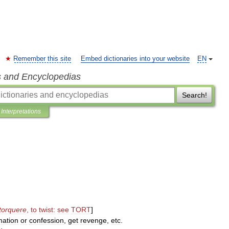
Remember this site
Embed dictionaries into your website
EN
s and Encyclopedias
Search!
Interpretations
torquere
,
to
twist:
see
TORT
]
mation
or
confession
,
get
revenge
,
etc
.