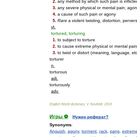
2
.
any
method
by
which
such
pain
is
inflicte
3
.
any
severe
physical
or
mental
pain
;
agon
4
.
a
cause
of
such
pain
or
agony
5
.
Rare
a
violent
twisting
,
distortion
,
pervers
vt
.
tortured
,
torturing
1
.
to
subject
to
torture
2
.
to
cause
extreme
physical
or
mental
pain
3
.
to
twist
or
distort
(
meaning
,
language
,
et
torturer
n
.
torturous
adj
.
torturously
adv
.
English
World
dictionary
.
V
.
Neufeldt
.
2014
.
Игры ⚽
Нужен реферат?
Synonyms
:
Anguish
,
agony
,
torment
,
rack
,
pang
,
extreme