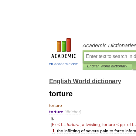
Academic Dictionarie
en-academic.com
English World dictionary
English World dictionary
torture
torture
torture
[
tôr
′
chər
]
n
.
[
Fr
<
LL
tortura
,
a
twisting
,
torture
<
pp
.
of
L
1
.
the
inflicting
of
severe
pain
to
force
infor